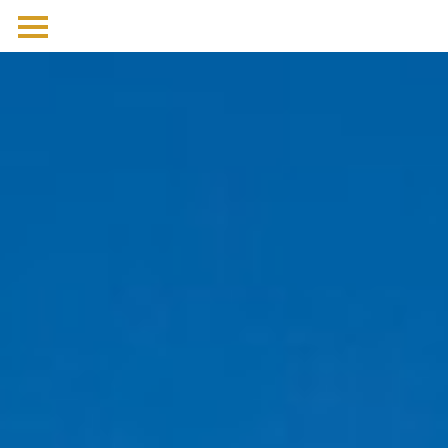
לג
תוכן