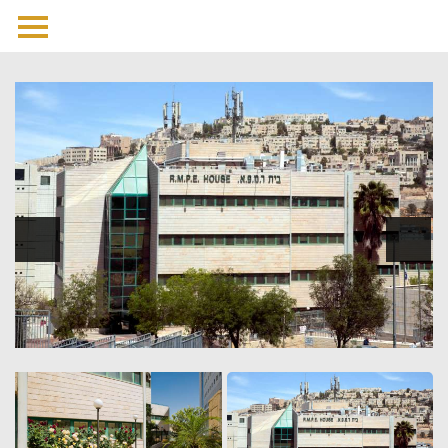
לג
תוכן