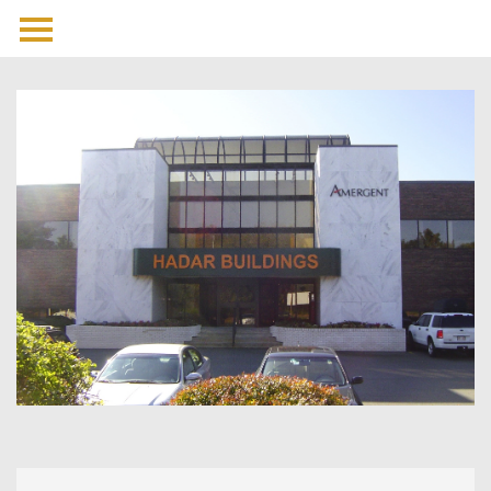
לג
תוכן