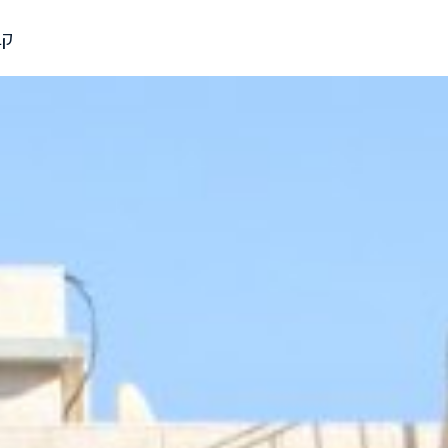
לג
תוכן
קב