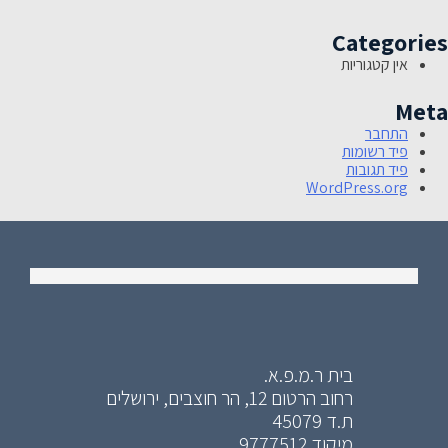
Categories
אין קטגוריות
Meta
התחבר
פיד רשומות
פיד תגובות
WordPress.org
בית ר.מ.פ.א.
רחוב הרטום 12, הר חוצבים, ירושלים
ת.ד 45079
מיקוד 9777512